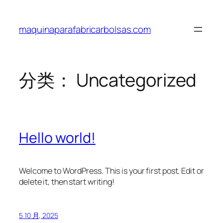
跳
至
maquinaparafabricarbolsas.com
内
容
分类：
Uncategorized
Hello world!
Welcome to WordPress. This is your first post. Edit or
delete it, then start writing!
5 10 月, 2025